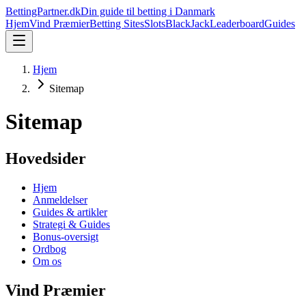
BettingPartner
.dk
Din guide til betting i Danmark
Hjem
Vind Præmier
Betting Sites
Slots
BlackJack
Leaderboard
Guides
Hjem
Sitemap
Sitemap
Hovedsider
Hjem
Anmeldelser
Guides & artikler
Strategi & Guides
Bonus-oversigt
Ordbog
Om os
Vind Præmier