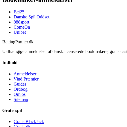
Bet25
Danske Spil Oddset
888sport
ComeOn
Unibet
BettingPartner.dk
Uafhængige anmeldelser af dansk-licenserede bookmakere, gratis casin
Indhold
Anmeldelser
Vind Præmier
Guides
Ordbog
Om os
Sitemap
Gratis spil
Gratis BlackJack
Gratis Slots