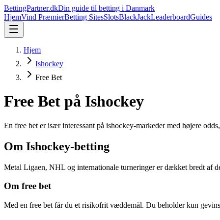
BettingPartner
.dk
Din guide til betting i Danmark
Hjem
Vind Præmier
Betting Sites
Slots
BlackJack
Leaderboard
Guides
Hjem
Ishockey
Free Bet
Free Bet
på
Ishockey
En free bet er især interessant på ishockey-markeder med højere odds,
Om
Ishockey
-betting
Metal Ligaen, NHL og internationale turneringer er dækket bredt af d
Om
free bet
Med en free bet får du et risikofrit væddemål. Du beholder kun gevinst